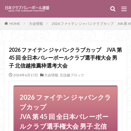
キーワード
HOME
大会情報
2026 ファイテン ジャパンクラブカップ JVA 第
WEB
デザイン
SEO
カテゴリー
2026 ファイテン ジャパンクラブカップ JVA 第
45 回 全日本バレーボールクラブ選手権大会 男
子 北信越推薦枠選考大会
タグ
2026年6月17日
クラブカップ
大会情報
指導普及委員会
,
北信越ブロック
資格取得講習会
検索
2026 ファイテン ジャパンクラ
ブカップ
JVA 第 45 回 全日本バレーボー
ルクラブ選手権大会 男子 北信