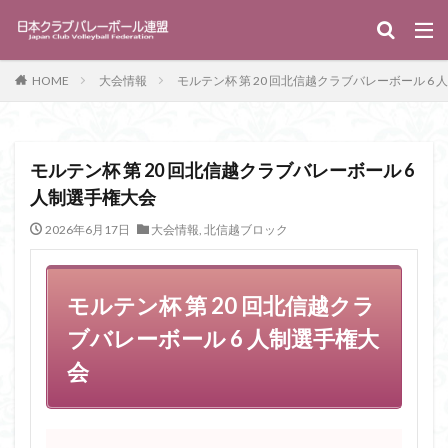
キーワード
HOME
大会情報
モルテン杯 第 20 回北信越クラブバレーボール 6
WEB
デザイン
SEO
カテゴリー
モルテン杯 第 20 回北信越クラブバレーボール 6
人制選手権大会
タグ
2026年6月17日
大会情報
,
北信越ブロック
クラブカップ
指導普及委員会
資格取得講習会
モルテン杯 第 20 回北信越クラ
検索
ブバレーボール 6 人制選手権大
会