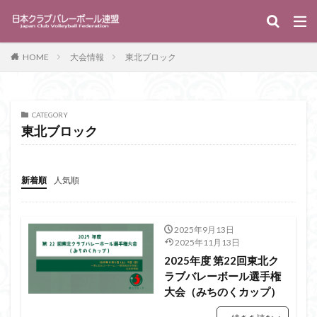
キーワード
HOME
大会情報
東北ブロック
WEB
デザイン
SEO
カテゴリー
CATEGORY
東北ブロック
タグ
新着順
人気順
クラブカップ
指導普及委員会
資格取得講習会
検索
2025年9月13日
2025年11月13日
2025年度 第22回東北ク
ラブバレーボール選手権
大会（みちのくカップ）